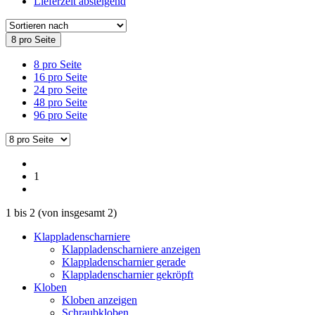
Lieferzeit absteigend
8 pro Seite
8 pro Seite
16 pro Seite
24 pro Seite
48 pro Seite
96 pro Seite
1
1
bis
2
(von insgesamt
2
)
Klappladenscharniere
Klappladenscharniere anzeigen
Klappladenscharnier gerade
Klappladenscharnier gekröpft
Kloben
Kloben anzeigen
Schraubkloben