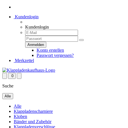
Kundenlogin
Kundenlogin
Konto erstellen
Passwort vergessen?
Merkzettel
0
Suche
Alle
Alle
Klappladenscharniere
Kloben
Bänder und Zubehör
Klappladenverschlüsse