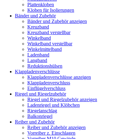
Plattenkloben
Kloben für Isolierungen
Bänder und Zubehör
Bänder und Zubehör anzeigen
Kreuzband
Kreuzband verstellbar
Winkelband
Winkelband verstellbar
Winkelmittelband
Ladenband
Langband
Reduktionshülsen
Klappladenverschlüsse
Klappladenverschlüsse anzeigen
Klappladenverschluss
Einflügelverschluss
Riegel und Riegelzubehör
Riegel und Riegelzubehör anzeigen
Ladenriegel und Klöbchen
Riegelanschlag
Balkonriegel
Reiber und Zubehör
Reiber und Zubehör anzeigen
Vorreiber z. Einschlagen
Vorreiber M10 Gewinde