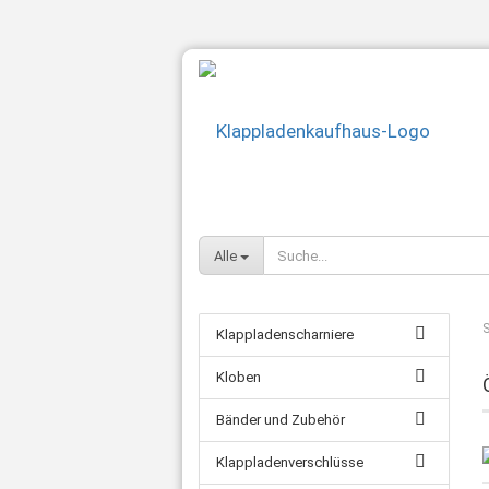
Alle
S
Klappladenscharniere
Kloben
Bänder und Zubehör
Klappladenverschlüsse