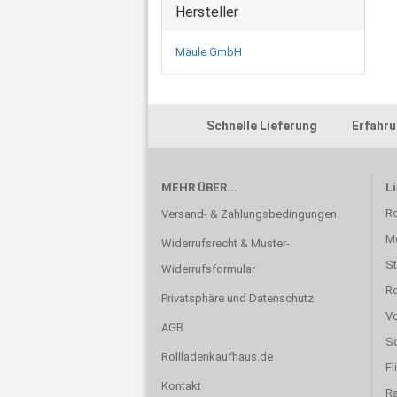
Hersteller
Mäule GmbH
Schnelle Lieferung Erfahru
MEHR ÜBER...
L
Ro
Versand- & Zahlungsbedingungen
Mo
Widerrufsrecht & Muster-
St
Widerrufsformular
Ro
Privatsphäre und Datenschutz
Vo
AGB
Sc
Rollladenkaufhaus.de
Fl
Kontakt
Ra