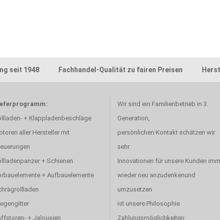
ng seit 1948 Fachhandel-Qualität zu fairen Preisen Herste
ieferprogramm:
Wir sind ein Familienbetrieb in 3.
llladen- + Klappladenbeschläge
Generation,
toren aller Hersteller mit
persönlichen Kontakt schätzen wir
euerungen
sehr.
llladenpanzer + Schienen
Innovationen für unsere Kunden imm
rbauelemente + Aufbauelemente
wieder neu anzudenkenund
hrägrollladen
umzusetzen
iegengitter
ist unsere Philosophie
ffstoren- + Jalousien
Zahlungsmöglichkeiten: