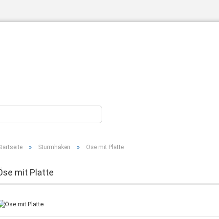
»
»
tartseite
Sturmhaken
Öse mit Platte
Konto erstellen
Passwort vergessen?
Öse mit Platte