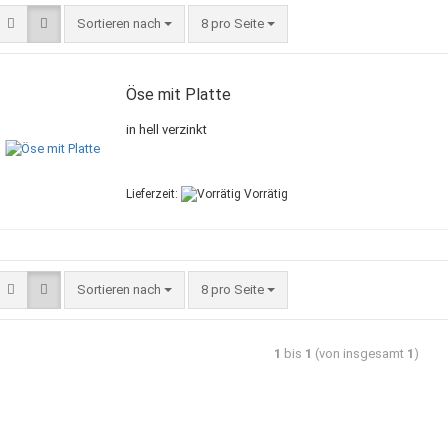
Sortieren nach
8 pro Seite
Öse mit Platte
in hell verzinkt
Lieferzeit:
Vorrätig
Sortieren nach
8 pro Seite
1
bis
1
(von insgesamt
1
)