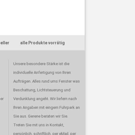
ller alle Produkte vorrätig
Unsere besondere Stärke ist die
individuelle Anfertigung von Ihren
Aufträgen. Alles rund ums Fenster was
Beschattung, Lichtsteuerung und
er
Verdunklung angeht. Wir liefern nach
Ihren Angaben mit eingem Fuhrpark an
Sie aus. Gerene beraten wir Sie.
Treten Sie mit uns in Kontakt,
persönlich, schriftlich, per eMail, per