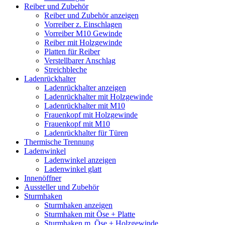
Reiber und Zubehör
Reiber und Zubehör anzeigen
Vorreiber z. Einschlagen
Vorreiber M10 Gewinde
Reiber mit Holzgewinde
Platten für Reiber
Verstellbarer Anschlag
Streichbleche
Ladenrückhalter
Ladenrückhalter anzeigen
Ladenrückhalter mit Holzgewinde
Ladenrückhalter mit M10
Frauenkopf mit Holzgewinde
Frauenkopf mit M10
Ladenrückhalter für Türen
Thermische Trennung
Ladenwinkel
Ladenwinkel anzeigen
Ladenwinkel glatt
Innenöffner
Aussteller und Zubehör
Sturmhaken
Sturmhaken anzeigen
Sturmhaken mit Öse + Platte
Sturmhaken m. Öse + Holzgewinde