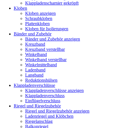
Klappladenscharnier gekröpft
Kloben
Kloben anzeigen
Schraubkloben
Plattenkloben
Kloben für Isolierungen
Bänder und Zubehör
Bänder und Zubehör anzeigen
Kreuzband
Kreuzband verstellbar
Winkelband
Winkelband verstellbar
Winkelmittelband
Ladenband
Langband
Reduktionshülsen
Klappladenverschlüsse
Klappladenverschlüsse anzeigen
Klappladenverschluss
Einflügelverschluss
Riegel und Riegelzubehör
Riegel und Riegelzubehör anzeigen
Ladenriegel und Klöbchen
Riegelanschlag
Balkonriegel