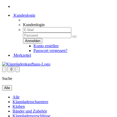
Kundenlogin
Kundenlogin
Konto erstellen
Passwort vergessen?
Merkzettel
0
Suche
Alle
Alle
Klappladenscharniere
Kloben
Bänder und Zubehör
Klappladenverschlüsse