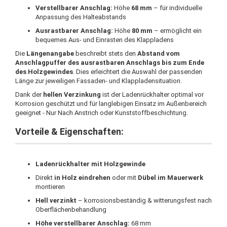
Verstellbarer Anschlag:
Höhe
68 mm
– für individuelle
Anpassung des Halteabstands
Ausrastbarer Anschlag:
Höhe
80 mm
– ermöglicht ein
bequemes Aus- und Einrasten des Klappladens
Die
Längenangabe
beschreibt stets den
Abstand vom
Anschlagpuffer des ausrastbaren Anschlags bis zum Ende
des Holzgewindes
. Dies erleichtert die Auswahl der passenden
Länge zur jeweiligen Fassaden- und Klappladensituation.
Dank der
hellen Verzinkung
ist der Ladenrückhalter optimal vor
Korrosion geschützt und für langlebigen Einsatz im Außenbereich
geeignet - Nur Nach Anstrich oder Kunststoffbeschichtung.
Vorteile & Eigenschaften:
Ladenrückhalter mit Holzgewinde
Direkt
in Holz eindrehen
oder mit
Dübel im Mauerwerk
montieren
Hell verzinkt
– korrosionsbeständig & witterungsfest nach
Oberflächenbehandlung
Höhe verstellbarer Anschlag:
68 mm