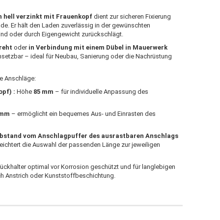
 hell verzinkt
mit Frauenkopf
dient zur sicheren Fixierung
de. Er hält den Laden zuverlässig in der gewünschten
Wind oder durch Eigengewicht zurückschlägt.
reht
oder
in Verbindung mit einem Dübel in Mauerwerk
insetzbar – ideal für Neubau, Sanierung oder die Nachrüstung
le Anschläge:
pf) :
Höhe
85
mm
– für individuelle Anpassung des
 mm
– ermöglicht ein bequemes Aus- und Einrasten des
bstand vom Anschlagpuffer des ausrastbaren Anschlags
rleichtert die Auswahl der passenden Länge zur jeweiligen
ückhalter optimal vor Korrosion geschützt und für langlebigen
ch Anstrich oder Kunststoffbeschichtung.