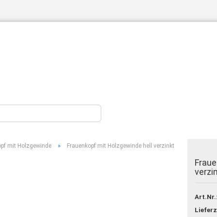
»
pf mit Holzgewinde
Frauenkopf mit Holzgewinde hell verzinkt
Konto erstellen
Fraue
Passwort vergessen?
verzi
Art.Nr.
Lieferz