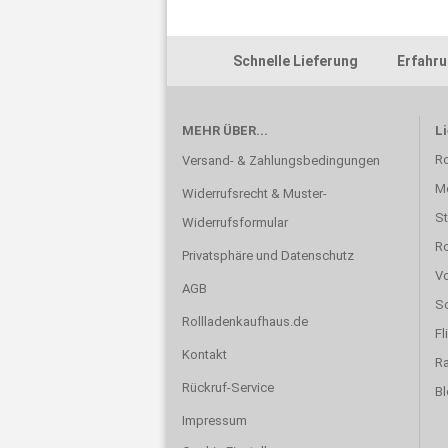
Schnelle Lieferung Erfahru
MEHR ÜBER...
L
Ro
Versand- & Zahlungsbedingungen
Mo
Widerrufsrecht & Muster-
St
Widerrufsformular
Ro
Privatsphäre und Datenschutz
Vo
AGB
Sc
Rollladenkaufhaus.de
Fl
Kontakt
Ra
Rückruf-Service
Bl
Impressum