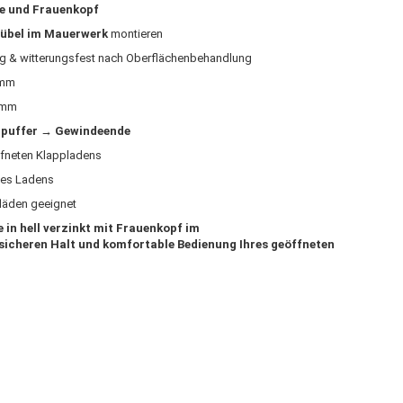
e und Frauenkopf
übel im Mauerwerk
montieren
g & witterungsfest nach Oberflächenbehandlung
 mm
 mm
puffer → Gewindeende
ffneten Klappladens
des Ladens
fläden geeignet
in hell verzinkt mit Frauenkopf im
 sicheren Halt und komfortable Bedienung Ihres geöffneten