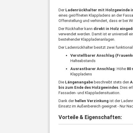
Der
Ladenrückhalter mit Holzgewinde in
eines geöffneten Klappladens an der Fassa
Offenstellung und verhindert, dass er bei 
Der Rückhalter kann
direkt in Holz einged
verwendet werden. Damit ist er universell e
bestehender Klappladenanlagen.
Der Ladenrückhalter besitzt zwei funktiona
Verstellbarer Anschlag (Frauenko
Halteabstands
Ausrastbarer Anschlag:
Höhe
80
Klappladens
Die
Längenangabe
beschreibt stets den
A
bis zum Ende des Holzgewindes
. Dies e
Fassaden- und Klappladensituation.
Dank der
hellen Verzinkung
ist der Ladenr
Einsatz im Außenbereich geeignet - Nur Na
Vorteile & Eigenschaften: