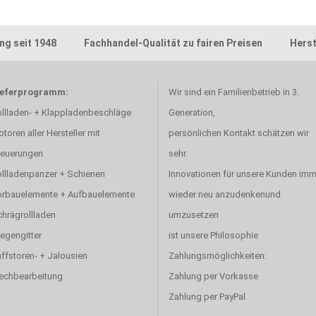
ng seit 1948 Fachhandel-Qualität zu fairen Preisen Herste
ieferprogramm:
Wir sind ein Familienbetrieb in 3.
llladen- + Klappladenbeschläge
Generation,
toren aller Hersteller mit
persönlichen Kontakt schätzen wir
euerungen
sehr.
llladenpanzer + Schienen
Innovationen für unsere Kunden imm
rbauelemente + Aufbauelemente
wieder neu anzudenkenund
hrägrollladen
umzusetzen
iegengitter
ist unsere Philosophie
ffstoren- + Jalousien
Zahlungsmöglichkeiten:
echbearbeitung
Zahlung per Vorkasse
Zahlung per PayPal