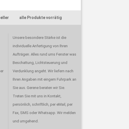
ller alle Produkte vorrätig
Unsere besondere Stärke ist die
individuelle Anfertigung von Ihren
Aufträgen. Alles rund ums Fenster was
Beschattung, Lichtsteuerung und
er
Verdunklung angeht. Wir liefern nach
Ihren Angaben mit eingem Fuhrpark an
Sie aus. Gerene beraten wir Sie.
Treten Sie mit uns in Kontakt,
persönlich, schriftlich, per eMail, per
Fax, SMS oder Whatsapp. Wir melden
und umgehend.